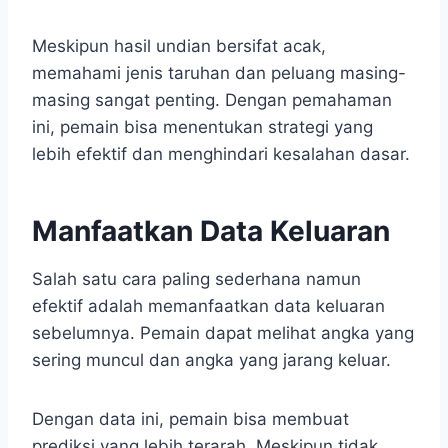
Meskipun hasil undian bersifat acak,
memahami jenis taruhan dan peluang masing-
masing sangat penting. Dengan pemahaman
ini, pemain bisa menentukan strategi yang
lebih efektif dan menghindari kesalahan dasar.
Manfaatkan Data Keluaran
Salah satu cara paling sederhana namun
efektif adalah memanfaatkan data keluaran
sebelumnya. Pemain dapat melihat angka yang
sering muncul dan angka yang jarang keluar.
Dengan data ini, pemain bisa membuat
prediksi yang lebih terarah. Meskipun tidak