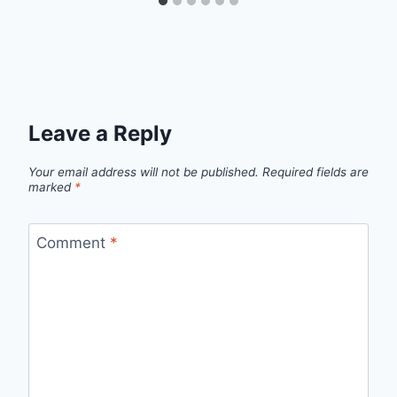
Leave a Reply
Your email address will not be published.
Required fields are
marked
*
Comment
*