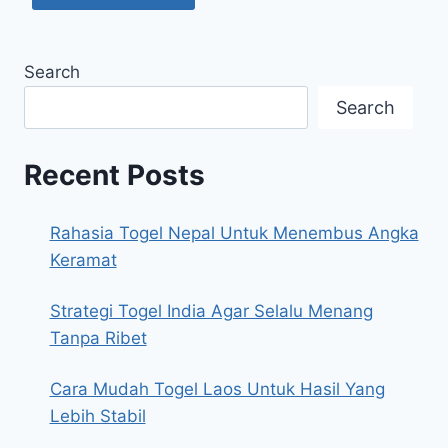
Search
Search
Recent Posts
Rahasia Togel Nepal Untuk Menembus Angka
Keramat
Strategi Togel India Agar Selalu Menang
Tanpa Ribet
Cara Mudah Togel Laos Untuk Hasil Yang
Lebih Stabil