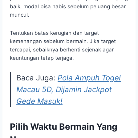
baik, modal bisa habis sebelum peluang besar
muncul.
Tentukan batas kerugian dan target
kemenangan sebelum bermain. Jika target
tercapai, sebaiknya berhenti sejenak agar
keuntungan tetap terjaga.
Baca Juga:
Pola Ampuh Togel
Macau 5D, Dijamin Jackpot
Gede Masuk!
Pilih Waktu Bermain Yang