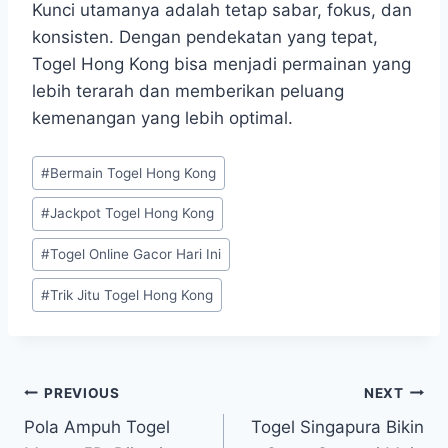
Kunci utamanya adalah tetap sabar, fokus, dan
konsisten. Dengan pendekatan yang tepat,
Togel Hong Kong bisa menjadi permainan yang
lebih terarah dan memberikan peluang
kemenangan yang lebih optimal.
Post
#
Bermain Togel Hong Kong
Tags:
#
Jackpot Togel Hong Kong
#
Togel Online Gacor Hari Ini
#
Trik Jitu Togel Hong Kong
Post
PREVIOUS
NEXT
Pola Ampuh Togel
Togel Singapura Bikin
navigation