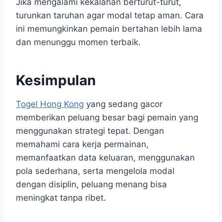
Jika mengalami kekalahan berturut-turut,
turunkan taruhan agar modal tetap aman. Cara
ini memungkinkan pemain bertahan lebih lama
dan menunggu momen terbaik.
Kesimpulan
Togel Hong Kong
yang sedang gacor
memberikan peluang besar bagi pemain yang
menggunakan strategi tepat. Dengan
memahami cara kerja permainan,
memanfaatkan data keluaran, menggunakan
pola sederhana, serta mengelola modal
dengan disiplin, peluang menang bisa
meningkat tanpa ribet.