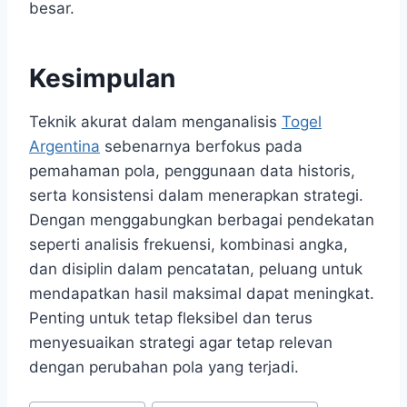
besar.
Kesimpulan
Teknik akurat dalam menganalisis
Togel
Argentina
sebenarnya berfokus pada
pemahaman pola, penggunaan data historis,
serta konsistensi dalam menerapkan strategi.
Dengan menggabungkan berbagai pendekatan
seperti analisis frekuensi, kombinasi angka,
dan disiplin dalam pencatatan, peluang untuk
mendapatkan hasil maksimal dapat meningkat.
Penting untuk tetap fleksibel dan terus
menyesuaikan strategi agar tetap relevan
dengan perubahan pola yang terjadi.
Post