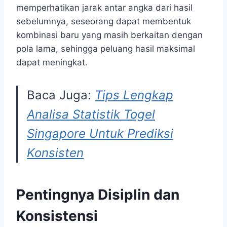
memperhatikan jarak antar angka dari hasil
sebelumnya, seseorang dapat membentuk
kombinasi baru yang masih berkaitan dengan
pola lama, sehingga peluang hasil maksimal
dapat meningkat.
Baca Juga:
Tips Lengkap
Analisa Statistik Togel
Singapore Untuk Prediksi
Konsisten
Pentingnya Disiplin dan
Konsistensi