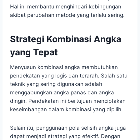
Hal ini membantu menghindari kebingungan
akibat perubahan metode yang terlalu sering.
Strategi Kombinasi Angka
yang Tepat
Menyusun kombinasi angka membutuhkan
pendekatan yang logis dan terarah. Salah satu
teknik yang sering digunakan adalah
menggabungkan angka panas dan angka
dingin. Pendekatan ini bertujuan menciptakan
keseimbangan dalam kombinasi yang dipilih.
Selain itu, penggunaan pola selisih angka juga
dapat menjadi strategi yang efektif. Dengan