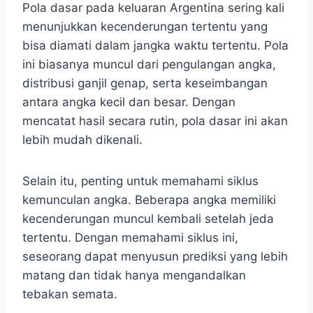
Pola dasar pada keluaran Argentina sering kali
menunjukkan kecenderungan tertentu yang
bisa diamati dalam jangka waktu tertentu. Pola
ini biasanya muncul dari pengulangan angka,
distribusi ganjil genap, serta keseimbangan
antara angka kecil dan besar. Dengan
mencatat hasil secara rutin, pola dasar ini akan
lebih mudah dikenali.
Selain itu, penting untuk memahami siklus
kemunculan angka. Beberapa angka memiliki
kecenderungan muncul kembali setelah jeda
tertentu. Dengan memahami siklus ini,
seseorang dapat menyusun prediksi yang lebih
matang dan tidak hanya mengandalkan
tebakan semata.