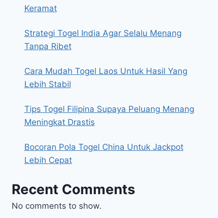
Keramat
Strategi Togel India Agar Selalu Menang
Tanpa Ribet
Cara Mudah Togel Laos Untuk Hasil Yang
Lebih Stabil
Tips Togel Filipina Supaya Peluang Menang
Meningkat Drastis
Bocoran Pola Togel China Untuk Jackpot
Lebih Cepat
Recent Comments
No comments to show.