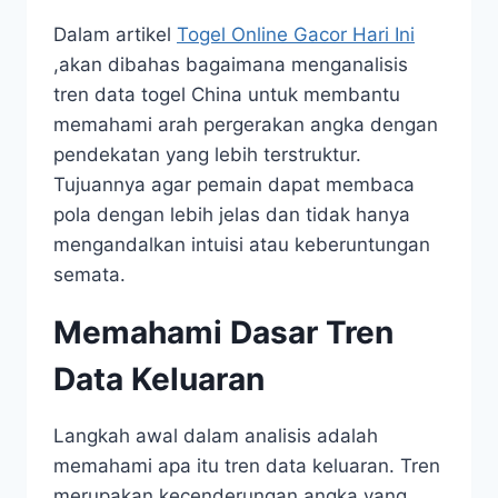
Dalam artikel
Togel Online Gacor Hari Ini
,akan dibahas bagaimana menganalisis
tren data togel China untuk membantu
memahami arah pergerakan angka dengan
pendekatan yang lebih terstruktur.
Tujuannya agar pemain dapat membaca
pola dengan lebih jelas dan tidak hanya
mengandalkan intuisi atau keberuntungan
semata.
Memahami Dasar Tren
Data Keluaran
Langkah awal dalam analisis adalah
memahami apa itu tren data keluaran. Tren
merupakan kecenderungan angka yang