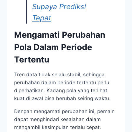
Supaya Prediksi
Tepat
Mengamati Perubahan
Pola Dalam Periode
Tertentu
Tren data tidak selalu stabil, sehingga
perubahan dalam periode tertentu perlu
diperhatikan. Kadang pola yang terlihat
kuat di awal bisa berubah seiring waktu.
Dengan mengamati perubahan ini, pemain
dapat menghindari kesalahan dalam
mengambil kesimpulan terlalu cepat.