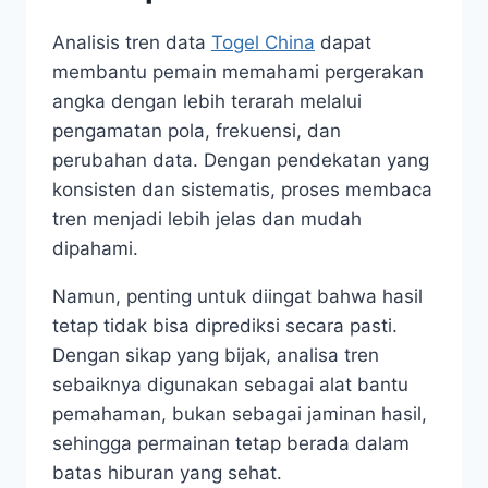
Analisis tren data
Togel China
dapat
membantu pemain memahami pergerakan
angka dengan lebih terarah melalui
pengamatan pola, frekuensi, dan
perubahan data. Dengan pendekatan yang
konsisten dan sistematis, proses membaca
tren menjadi lebih jelas dan mudah
dipahami.
Namun, penting untuk diingat bahwa hasil
tetap tidak bisa diprediksi secara pasti.
Dengan sikap yang bijak, analisa tren
sebaiknya digunakan sebagai alat bantu
pemahaman, bukan sebagai jaminan hasil,
sehingga permainan tetap berada dalam
batas hiburan yang sehat.