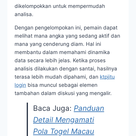
dikelompokkan untuk mempermudah
analisa.
Dengan pengelompokan ini, pemain dapat
melihat mana angka yang sedang aktif dan
mana yang cenderung diam. Hal ini
membantu dalam memahami dinamika
data secara lebih jelas. Ketika proses
analisis dilakukan dengan santai, hasilnya
terasa lebih mudah dipahami, dan
ktpjitu
login
bisa muncul sebagai elemen
tambahan dalam diskusi yang mengalir.
Baca Juga:
Panduan
Detail Mengamati
Pola Togel Macau