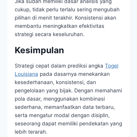
Jika sudah memiliki dasar analisis yang
cukup, tidak perlu terlalu sering mengubah
pilihan di menit terakhir. Konsistensi akan
membantu meningkatkan efektivitas
strategi secara keseluruhan.
Kesimpulan
Strategi cepat dalam prediksi angka
Togel
Louisiana
pada dasarnya menekankan
kesederhanaan, konsistensi, dan
pengelolaan yang bijak. Dengan memahami
pola dasar, menggunakan kombinasi
sederhana, memanfaatkan data terbaru,
serta mengatur modal dengan disiplin,
seseorang dapat memiliki pendekatan yang
lebih terarah.