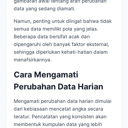
gambaran awal tentang arah perubahan
data yang sedang diamati.
Namun, penting untuk diingat bahwa tidak
semua data memiliki pola yang jelas.
Beberapa data bersifat acak dan
dipengaruhi oleh banyak faktor eksternal,
sehingga diperlukan kehati-hatian dalam
menafsirkannya.
Cara Mengamati
Perubahan Data Harian
Mengamati perubahan data harian dimulai
dari kebiasaan mencatat angka secara
teratur. Pencatatan yang konsisten akan
membentuk kumpulan data yang lebih