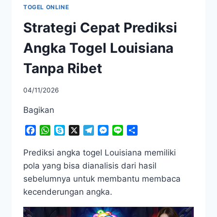
TOGEL ONLINE
Strategi Cepat Prediksi
Angka Togel Louisiana
Tanpa Ribet
04/11/2026
Bagikan
Facebook
WhatsApp
Skype
X
Telegram
Messenger
Line
Share
Prediksi angka togel Louisiana memiliki
pola yang bisa dianalisis dari hasil
sebelumnya untuk membantu membaca
kecenderungan angka.