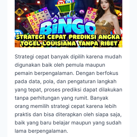
Strategi cepat banyak dipilih karena mudah
digunakan baik oleh pemula maupun
pemain berpengalaman. Dengan berfokus
pada data, pola, dan pengaturan langkah
yang tepat, proses prediksi dapat dilakukan
tanpa perhitungan yang rumit. Banyak
orang memilih strategi cepat karena lebih
praktis dan bisa diterapkan oleh siapa saja,
baik yang baru belajar maupun yang sudah
lama berpengalaman.