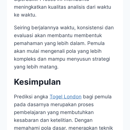
meningkatkan kualitas analisis dari waktu
ke waktu.
Seiring berjalannya waktu, konsistensi dan
evaluasi akan membantu membentuk
pemahaman yang lebih dalam. Pemula
akan mulai mengenali pola yang lebih
kompleks dan mampu menyusun strategi
yang lebih matang.
Kesimpulan
Prediksi angka
Togel London
bagi pemula
pada dasarnya merupakan proses
pembelajaran yang membutuhkan
kesabaran dan ketelitian. Dengan
memahami pola dasar, menerapkan teknik