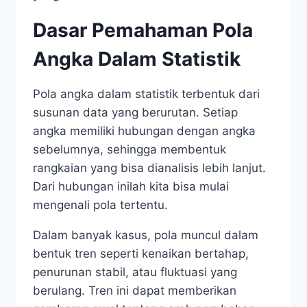
Dasar Pemahaman Pola
Angka Dalam Statistik
Pola angka dalam statistik terbentuk dari
susunan data yang berurutan. Setiap
angka memiliki hubungan dengan angka
sebelumnya, sehingga membentuk
rangkaian yang bisa dianalisis lebih lanjut.
Dari hubungan inilah kita bisa mulai
mengenali pola tertentu.
Dalam banyak kasus, pola muncul dalam
bentuk tren seperti kenaikan bertahap,
penurunan stabil, atau fluktuasi yang
berulang. Tren ini dapat memberikan