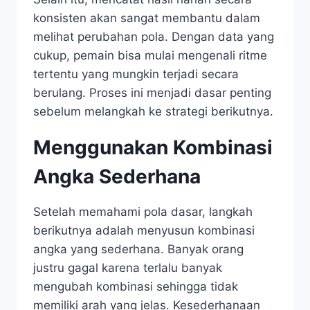
konsisten akan sangat membantu dalam
melihat perubahan pola. Dengan data yang
cukup, pemain bisa mulai mengenali ritme
tertentu yang mungkin terjadi secara
berulang. Proses ini menjadi dasar penting
sebelum melangkah ke strategi berikutnya.
Menggunakan Kombinasi
Angka Sederhana
Setelah memahami pola dasar, langkah
berikutnya adalah menyusun kombinasi
angka yang sederhana. Banyak orang
justru gagal karena terlalu banyak
mengubah kombinasi sehingga tidak
memiliki arah yang jelas. Kesederhanaan