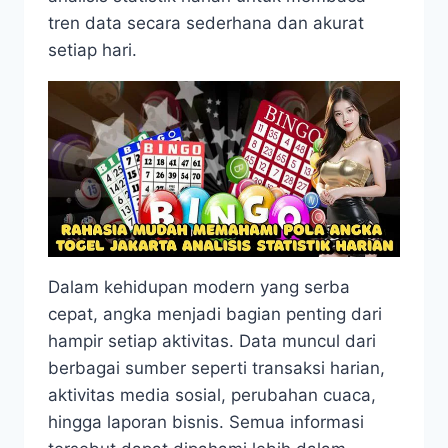
tren data secara sederhana dan akurat
setiap hari.
Dalam kehidupan modern yang serba
cepat, angka menjadi bagian penting dari
hampir setiap aktivitas. Data muncul dari
berbagai sumber seperti transaksi harian,
aktivitas media sosial, perubahan cuaca,
hingga laporan bisnis. Semua informasi