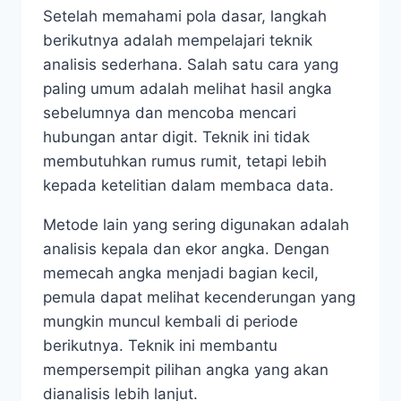
Setelah memahami pola dasar, langkah
berikutnya adalah mempelajari teknik
analisis sederhana. Salah satu cara yang
paling umum adalah melihat hasil angka
sebelumnya dan mencoba mencari
hubungan antar digit. Teknik ini tidak
membutuhkan rumus rumit, tetapi lebih
kepada ketelitian dalam membaca data.
Metode lain yang sering digunakan adalah
analisis kepala dan ekor angka. Dengan
memecah angka menjadi bagian kecil,
pemula dapat melihat kecenderungan yang
mungkin muncul kembali di periode
berikutnya. Teknik ini membantu
mempersempit pilihan angka yang akan
dianalisis lebih lanjut.