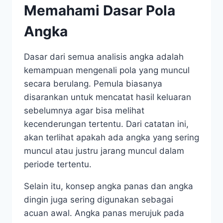
Memahami Dasar Pola
Angka
Dasar dari semua analisis angka adalah
kemampuan mengenali pola yang muncul
secara berulang. Pemula biasanya
disarankan untuk mencatat hasil keluaran
sebelumnya agar bisa melihat
kecenderungan tertentu. Dari catatan ini,
akan terlihat apakah ada angka yang sering
muncul atau justru jarang muncul dalam
periode tertentu.
Selain itu, konsep angka panas dan angka
dingin juga sering digunakan sebagai
acuan awal. Angka panas merujuk pada