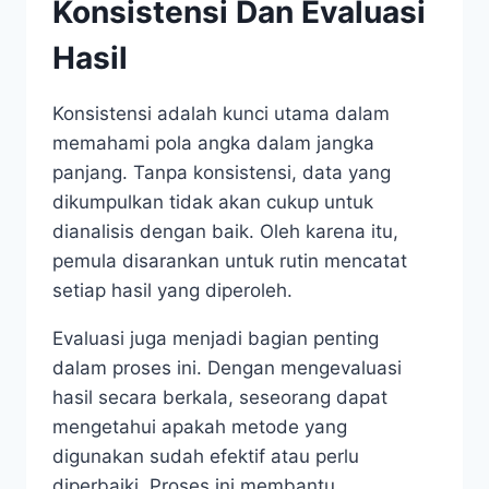
Konsistensi Dan Evaluasi
Hasil
Konsistensi adalah kunci utama dalam
memahami pola angka dalam jangka
panjang. Tanpa konsistensi, data yang
dikumpulkan tidak akan cukup untuk
dianalisis dengan baik. Oleh karena itu,
pemula disarankan untuk rutin mencatat
setiap hasil yang diperoleh.
Evaluasi juga menjadi bagian penting
dalam proses ini. Dengan mengevaluasi
hasil secara berkala, seseorang dapat
mengetahui apakah metode yang
digunakan sudah efektif atau perlu
diperbaiki. Proses ini membantu