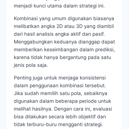
menjadi kunci utama dalam strategi ini.
Kombinasi yang umum digunakan biasanya
melibatkan angka 2D atau 3D yang diambil
dari hasil analisis angka aktif dan pasif.
Menggabungkan keduanya dianggap dapat
memberikan keseimbangan dalam prediksi,
karena tidak hanya bergantung pada satu
jenis pola saja.
Penting juga untuk menjaga konsistensi
dalam penggunaan kombinasi tersebut.
Jika sudah memilih satu pola, sebaiknya
digunakan dalam beberapa periode untuk
melihat hasilnya. Dengan cara ini, evaluasi
bisa dilakukan secara lebih objektif dan
tidak terburu-buru mengganti strategi.