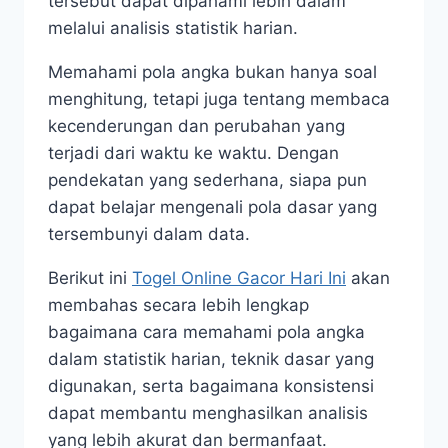
tersebut dapat dipahami lebih dalam
melalui analisis statistik harian.
Memahami pola angka bukan hanya soal
menghitung, tetapi juga tentang membaca
kecenderungan dan perubahan yang
terjadi dari waktu ke waktu. Dengan
pendekatan yang sederhana, siapa pun
dapat belajar mengenali pola dasar yang
tersembunyi dalam data.
Berikut ini
Togel Online Gacor Hari Ini
akan
membahas secara lebih lengkap
bagaimana cara memahami pola angka
dalam statistik harian, teknik dasar yang
digunakan, serta bagaimana konsistensi
dapat membantu menghasilkan analisis
yang lebih akurat dan bermanfaat.