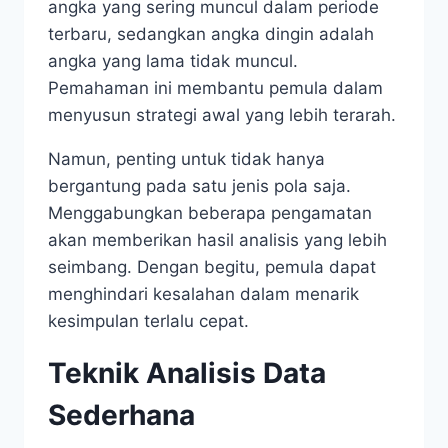
angka yang sering muncul dalam periode
terbaru, sedangkan angka dingin adalah
angka yang lama tidak muncul.
Pemahaman ini membantu pemula dalam
menyusun strategi awal yang lebih terarah.
Namun, penting untuk tidak hanya
bergantung pada satu jenis pola saja.
Menggabungkan beberapa pengamatan
akan memberikan hasil analisis yang lebih
seimbang. Dengan begitu, pemula dapat
menghindari kesalahan dalam menarik
kesimpulan terlalu cepat.
Teknik Analisis Data
Sederhana