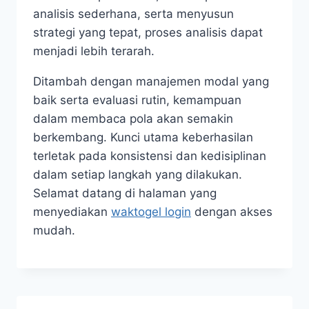
analisis sederhana, serta menyusun
strategi yang tepat, proses analisis dapat
menjadi lebih terarah.
Ditambah dengan manajemen modal yang
baik serta evaluasi rutin, kemampuan
dalam membaca pola akan semakin
berkembang. Kunci utama keberhasilan
terletak pada konsistensi dan kedisiplinan
dalam setiap langkah yang dilakukan.
Selamat datang di halaman yang
menyediakan
waktogel login
dengan akses
mudah.